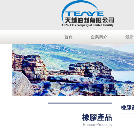
首頁
企業簡介
最新
橡膠
橡膠產品
Rubber Products