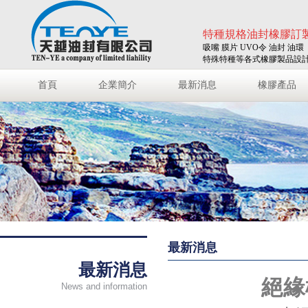
特種規格油封橡膠訂
吸嘴 膜片 UVO令 油封 油環
特殊特種等各式橡膠製品設
首頁
企業簡介
最新消息
橡膠產品
最新消息
最新消息
絕緣
News and information